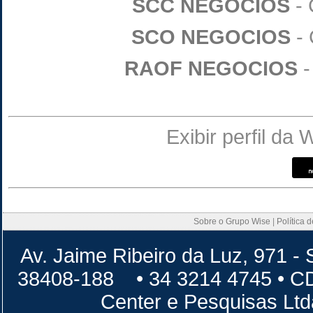
SCC NEGOCIOS
- 
SCO NEGOCIOS
- 
RAOF NEGOCIOS
-
Exibir perfil da
Sobre o Grupo Wise
|
Política 
Av. Jaime Ribeiro da Luz, 971 - 
38408-188 • 34 3214 4745 • 
Center e Pesquisas Lt